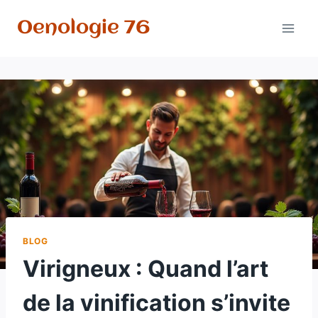
Aller
Oenologie 76
au
contenu
BLOG
Virigneux : Quand l’art
de la vinification s’invite