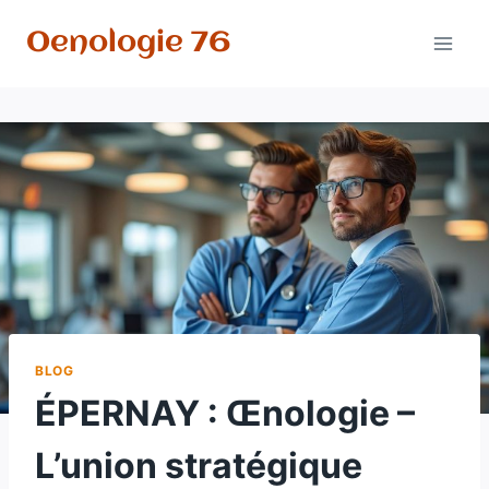
Aller
Oenologie 76
au
contenu
BLOG
ÉPERNAY : Œnologie –
L’union stratégique