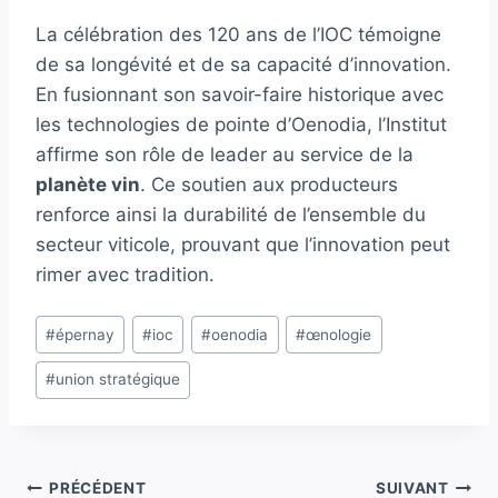
La célébration des 120 ans de l’IOC témoigne
de sa longévité et de sa capacité d’innovation.
En fusionnant son savoir-faire historique avec
les technologies de pointe d’Oenodia, l’Institut
affirme son rôle de leader au service de la
planète vin
. Ce soutien aux producteurs
renforce ainsi la durabilité de l’ensemble du
secteur viticole, prouvant que l’innovation peut
rimer avec tradition.
Étiquettes
#
épernay
#
ioc
#
oenodia
#
œnologie
de
#
union stratégique
la
publication :
Navigation
PRÉCÉDENT
SUIVANT