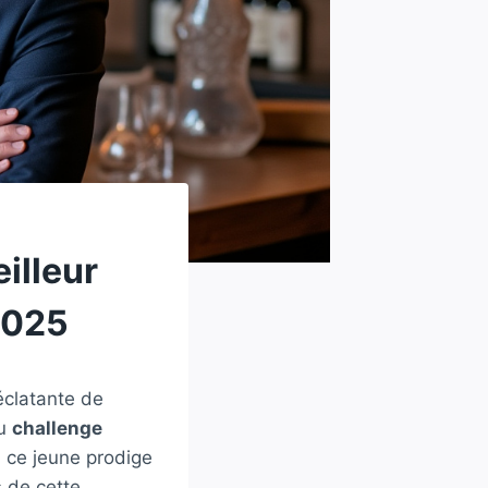
illeur
2025
éclatante de
du
challenge
 ce jeune prodige
s de cette