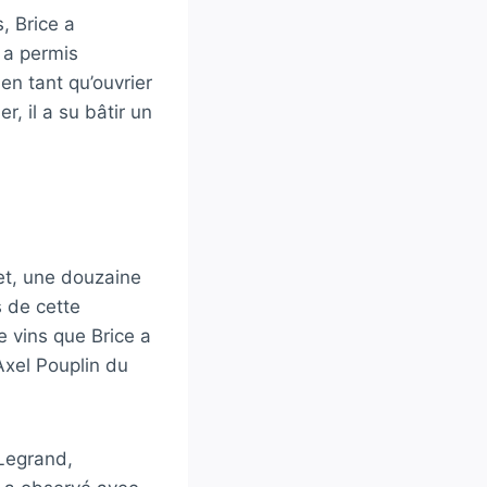
, Brice a
 a permis
 en tant qu’ouvrier
, il a su bâtir un
et, une douzaine
s de cette
e vins que Brice a
’Axel Pouplin du
-Legrand,