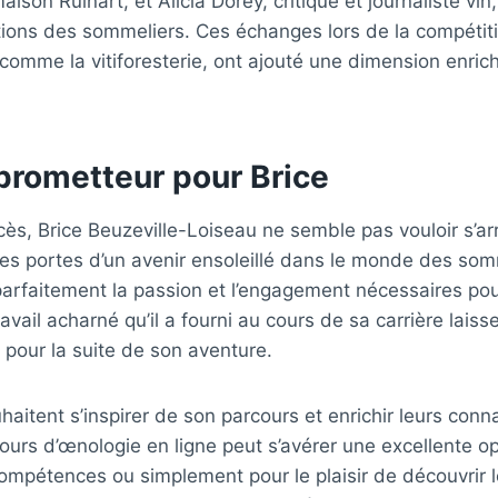
ison Ruinart, et Alicia Dorey, critique et journaliste vi
ations des sommeliers. Ces échanges lors de la compétiti
omme la vitiforesterie, ont ajouté une dimension enric
prometteur pour Brice
s, Brice Beuzeville-Loiseau ne semble pas vouloir s’arr
e les portes d’un avenir ensoleillé dans le monde des so
 parfaitement la passion et l’engagement nécessaires pou
avail acharné qu’il a fourni au cours de sa carrière lais
pour la suite de son aventure.
haitent s’inspirer de son parcours et enrichir leurs conn
cours d’œnologie en ligne peut s’avérer une excellente op
compétences ou simplement pour le plaisir de découvrir l