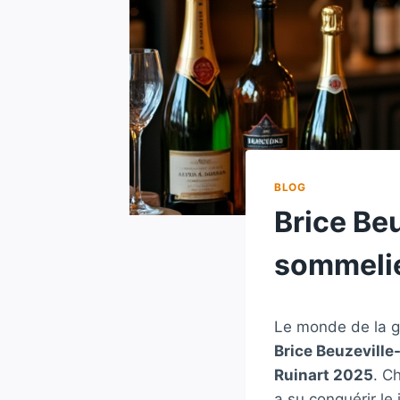
BLOG
Brice Be
sommelie
Le monde de la g
Brice Beuzeville
Ruinart 2025
. C
a su conquérir le 