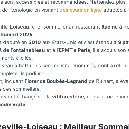
ons sont accessibles et recommandées. N’attendez plus,
t de l’œnologie en visitant
des cours en ligne
adaptés à 
ille-Loiseau
, chef sommelier au restaurant
Racine
à Re
 Ruinart 2025
.
 a débuté en
2010
aux États-Unis et s’est étendu à
9 pa
A de Fontainebleau
et à l’
EPMT à Paris
, il a acquis son
ments étoilés.
oiseau a battu des sommeliers renommés, dont Axel Po
compléter le podium.
t, incluant
Florence Boubée-Legrand
de Ruinart, a éva
 des sommeliers.
nts ont échangé sur la
vitiforesterie
, une approche inn
iodiversité
.
eville-Loiseau : Meilleur Sommel