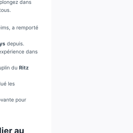
 plongez dans
tous.
ims, a remporté
ys
depuis.
 expérience dans
uplin du
Ritz
lué les
ovante pour
ier au