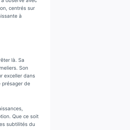
n, a observé avec
on, centrés sur
hissante à
êter là. Sa
mmeliers. Son
r exceller dans
se présager de
aissances,
tion. Que ce soit
es subtilités du