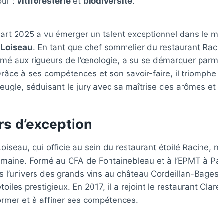
ur :
vitiforesterie
et
biodiversité
.
art 2025 a vu émerger un talent exceptionnel dans le m
-Loiseau
. En tant que chef sommelier du restaurant Rac
mé aux rigueurs de l’œnologie, a su se démarquer parm
râce à ses compétences et son savoir-faire, il triomphe 
veugle, séduisant le jury avec sa maîtrise des arômes et
rs d’exception
oiseau, qui officie au sein du restaurant étoilé Racine, 
maine. Formé au CFA de Fontainebleau et à l’EPMT à Paris
 l’univers des grands vins au château Cordeillan-Bages
oiles prestigieux. En 2017, il a rejoint le restaurant Clar
ormer et à affiner ses compétences.