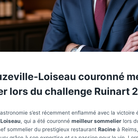
uzeville-Loiseau couronné me
r lors du challenge Ruinart 
astronomie s’est récemment enflammé avec la victoire 
-Loiseau
, qui a été couronné
meilleur sommelier
lors 
hef sommelier du prestigieux restaurant
Racine
à Reims,
jury grâce à son expertise et sa passion pour le vin. Lor