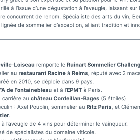
brillé à l’issue d’une dégustation à l’aveugle, laissant su
re concurrent de renom. Spécialiste des arts du vin, Be
 lignée de sommelier d’exception, alliant tradition et inn
ville-Loiseau
remporte le
Ruinart Sommelier Challen
lier au
restaurant Racine
à
Reims
, réputé avec 2 mac
réé en 2010, se déploie dans 9 pays.
FA de Fontainebleau
et à l’
EPMT
à Paris.
 carrière au
château Cordeillan-Bages
(5 étoiles).
ulin : Axel Pouplin, sommelier au
Ritz Paris
, et Clémen
zier
.
à l’aveugle de 4 vins pour déterminer le vainqueur.
é de spécialistes du domaine viticole.