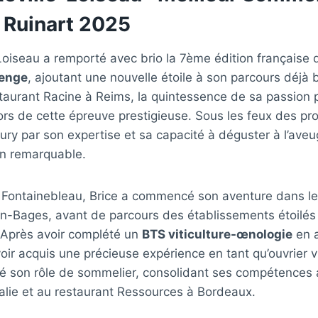
 Ruinart 2025
Loiseau a remporté avec brio la 7ème édition française
lenge
, ajoutant une nouvelle étoile à son parcours déjà b
aurant Racine à Reims, la quintessence de sa passion p
ors de cette épreuve prestigieuse. Sous les feux des proj
jury par son expertise et sa capacité à déguster à l’aveu
on remarquable.
Fontainebleau, Brice a commencé son aventure dans l
an-Bages, avant de parcours des établissements étoilé
. Après avoir complété un
BTS viticulture-œnologie
en a
r acquis une précieuse expérience en tant qu’ouvrier viti
ré son rôle de sommelier, consolidant ses compétences 
lie et au restaurant Ressources à Bordeaux.