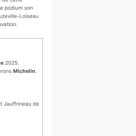
r le podium son
uzeville-Loiseau
ovation.
ge
2025.
arons
Michelin
.
t Jauffrineau de