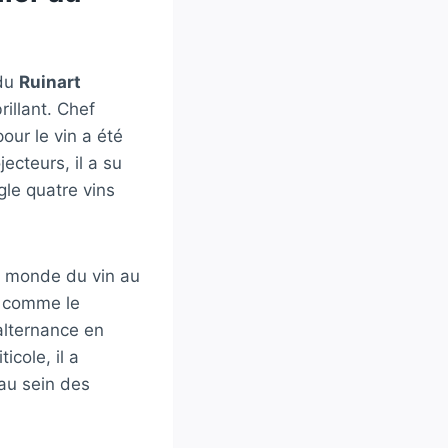
 du
Ruinart
rillant. Chef
our le vin a été
ecteurs, il a su
gle quatre vins
e monde du vin au
s comme le
lternance en
cole, il a
au sein des