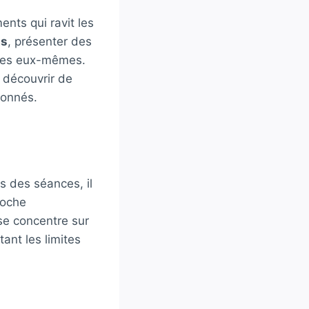
nts qui ravit les
is
, présenter des
res eux-mêmes.
 découvrir de
ionnés.
s des séances, il
roche
 se concentre sur
ant les limites