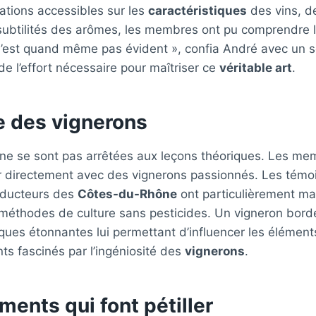
cations accessibles sur les
caractéristiques
des vins, d
subtilités des arômes, les membres ont pu comprendre l
n’est quand même pas évident », confia André avec un s
de l’effort nécessaire pour maîtriser ce
véritable art
.
e des vignerons
ne se sont pas arrêtées aux leçons théoriques. Les mem
ir directement avec des vignerons passionnés. Les tém
oducteurs des
Côtes-du-Rhône
ont particulièrement mar
 méthodes de culture sans pesticides. Un vigneron bor
ques étonnantes lui permettant d’influencer les éléments
nts fascinés par l’ingéniosité des
vignerons
.
ents qui font pétiller