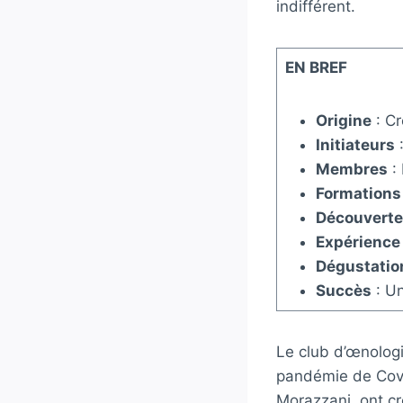
indifférent.
EN BREF
Origine
: Cr
Initiateurs
:
Membres
:
Formations
Découverte
Expérience
Dégustatio
Succès
: Un
Le club d’œnologi
pandémie de Covi
Morazzani, ont cr