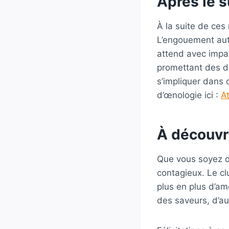
Après le s
À la suite de ces
L’engouement aut
attend avec impat
promettant des dé
s’impliquer dans c
d’œnologie ici :
A
À découvri
Que vous soyez d
contagieux. Le cl
plus en plus d’am
des saveurs, d’au