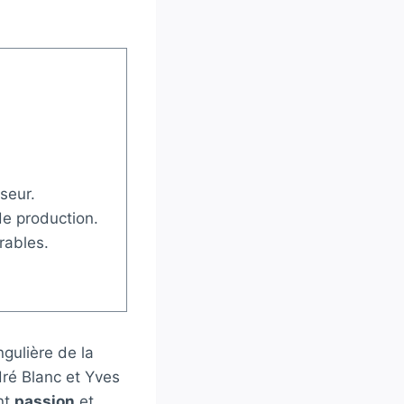
seur.
de production.
rables.
gulière de la
ré Blanc et Yves
nt
passion
et