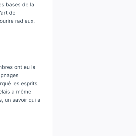
es bases de la
’art de
ourire radieux,
bres ont eu la
oignages
qué les esprits,
delais a même
, un savoir qui a