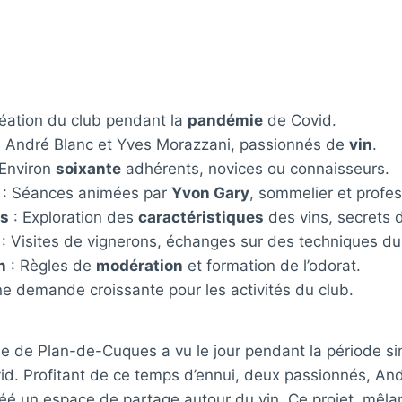
éation du club pendant la
pandémie
de Covid.
 André Blanc et Yves Morazzani, passionnés de
vin
.
 Environ
soixante
adhérents, novices ou connaisseurs.
: Séances animées par
Yvon Gary
, sommelier et profes
s
: Exploration des
caractéristiques
des vins, secrets 
: Visites de vignerons, échanges sur des techniques du
n
: Règles de
modération
et formation de l’odorat.
e demande croissante pour les activités du club.
e de Plan-de-Cuques a vu le jour pendant la période sin
d. Profitant de ce temps d’ennui, deux passionnés, And
éé un espace de partage autour du vin. Ce projet, mêla