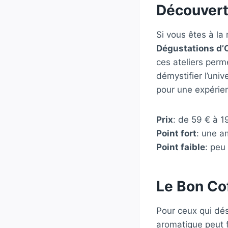
Découver
Si vous êtes à la
Dégustations d
ces ateliers perm
démystifier l’uni
pour une expérien
Prix
: de 59 € à 1
Point fort
: une a
Point faible
: peu
Le Bon Co
Pour ceux qui dés
aromatique peut f