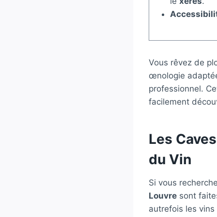
le
xérès
.
Accessibili
Vous rêvez de plo
œnologie adaptée
professionnel. Ce
facilement découvr
Les Caves
du Vin
Si vous recherche
Louvre
sont faite
autrefois les vin