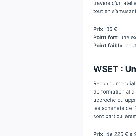
travers d’un atel
tout en s’amusant
Prix
: 85 €
Point fort
: une e
Point faible
: peu
WSET : Un
Reconnu mondial
de formation alla
approche ou appr
les sommets de l’
sont particulièr
Prix
: de 225 € à 