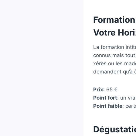
Formation 
Votre Hori
La formation inti
connus mais tout 
xérès ou les madè
demandent qu’à ê
Prix
: 65 €
Point fort
: un vr
Point faible
: cer
Dégustati