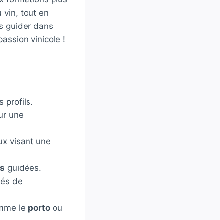
 vin, tout en
us guider dans
passion vinicole !
 profils.
r une
ux visant une
ns
guidées.
nés de
omme le
porto
ou