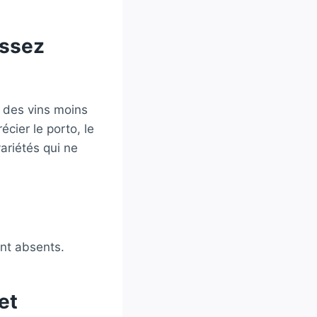
issez
 des vins moins
cier le porto, le
ariétés qui ne
ont absents.
et