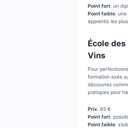
Point fort
: un di
Point faible
: une
apprentis les plus
École des 
Vins
Pour perfectionne
formation axée s
découvrez comment
pratiques pour ha
Prix
: 65 €
Point fort
: possi
Point faible
: s’a