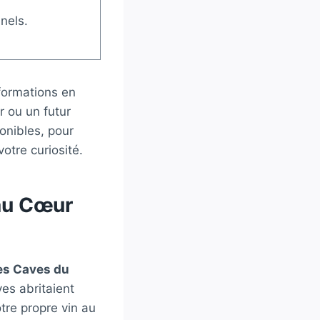
nels.
 formations en
 ou un futur
ponibles, pour
otre curiosité.
au Cœur
es Caves du
es abritaient
tre propre vin au