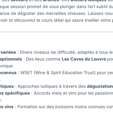
ue session promet de vous plonger dans l’art subtil du
chance de déguster des merveilles vineuses. Laissez-vo
oir et découvrez le cours idéal qui saura éveiller votre 
 variées
: Divers niveaux de difficulté, adaptés à tous les
eptionnels
: Des lieux comme
Les Caves du Louvre
pou
unique.
econnus
: WSET (Wine & Spirit Education Trust) pour ce
.
atiques
: Approches ludiques à travers des
dégustatio
s spécifiques
: Accords mets et vins pour les passion
.
es vins
: Formation sur des boissons moins connues c