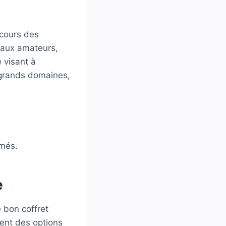
 cours des
 aux amateurs,
 visant à
s grands domaines,
mmés.
e
e bon coffret
rent des options