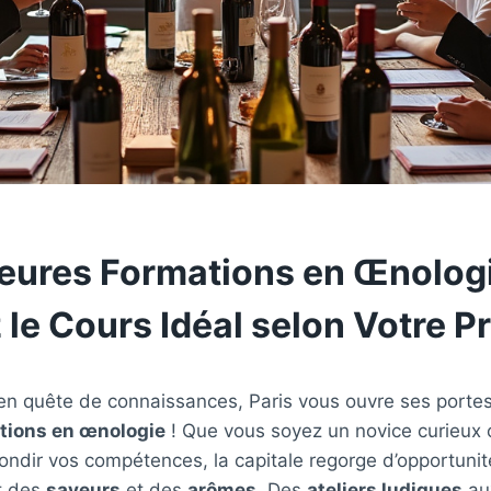
leures Formations en Œnologi
 le Cours Idéal selon Votre Pr
en quête de connaissances, Paris vous ouvre ses porte
tions en œnologie
! Que vous soyez un novice curieux
ondir vos compétences, la capitale regorge d’opportunit
nt des
saveurs
et des
arômes
. Des
ateliers ludiques
aux