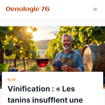
Aller
Oenologie 76
au
contenu
BLOG
Vinification : « Les
tanins insufflent une