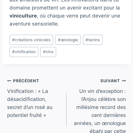
domaine promettent un avenir excitant pour la
viniculture
, où chaque verre peut devenir une
aventure sensorielle.
Étiquettes
#
créations vinicoles
#
œnologie
#
tanins
de
#
vinification
#
vins
la
publication :
Navigation
PRÉCÉDENT
SUIVANT
Vinification : « La
Un vin d’exception :
de
désacidification,
l’Anjou célèbre son
l’article
secret d’un rosé au
millésime record des
potentiel fruité »
cent dernières
années, un œnologue
ébahi par cette