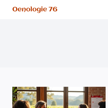
Aller
Oenologie 76
au
contenu