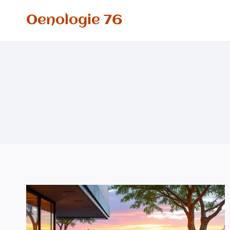
Aller
Oenologie 76
au
contenu