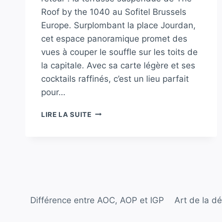
Roof by the 1040 au Sofitel Brussels
Europe. Surplombant la place Jourdan,
cet espace panoramique promet des
vues à couper le souffle sur les toits de
la capitale. Avec sa carte légère et ses
cocktails raffinés, c’est un lieu parfait
pour…
LA
LIRE LA SUITE
TERRASSE
SUSPENDUE
DU
SOFITEL
BRUSSELS
EUROPE
FAIT
SON
Différence entre AOC, AOP et IGP
Art de la d
RETOUR