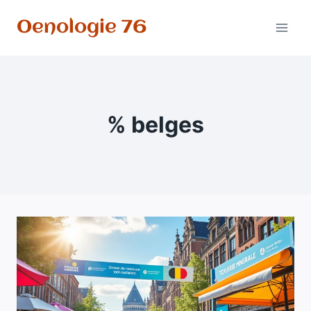
Aller
Oenologie 76
au
contenu
% belges