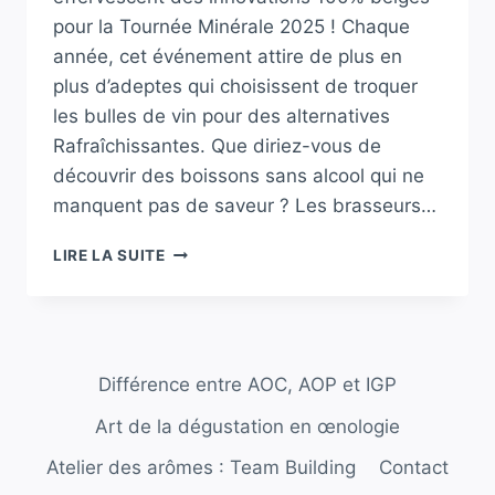
pour la Tournée Minérale 2025 ! Chaque
année, cet événement attire de plus en
plus d’adeptes qui choisissent de troquer
les bulles de vin pour des alternatives
Rafraîchissantes. Que diriez-vous de
découvrir des boissons sans alcool qui ne
manquent pas de saveur ? Les brasseurs…
TOURNÉE
LIRE LA SUITE
MINÉRALE
2025
:
DÉCOUVREZ
LES
Différence entre AOC, AOP et IGP
NOUVELLES
INNOVATIONS
Art de la dégustation en œnologie
100%
BELGES
Atelier des arômes : Team Building
Contact
!