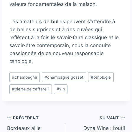
valeurs fondamentales de la maison.
Les amateurs de bulles peuvent s’attendre à
de belles surprises et à des cuvées qui
reflètent à la fois le savoir-faire classique et le
savoir-être contemporain, sous la conduite
passionnée de ce nouveau responsable
œnologie.
Étiquettes
#
champagne
#
champagne gosset
#
œnologie
de
#
pierre de caffarelli
#
vin
la
publication :
Navigation
PRÉCÉDENT
SUIVANT
Bordeaux allie
Dyna Wine : l’outil