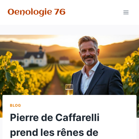
Aller
Oenologie 76
au
contenu
BLOG
Pierre de Caffarelli
prend les rênes de