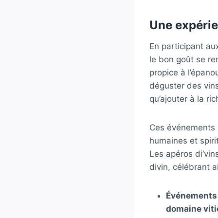
Une expérie
En participant aux
le bon goût se re
propice à l’épano
déguster des vins
qu’ajouter à la r
Ces événements r
humaines et spiri
Les apéros di’vin
divin, célébrant a
Événements 
domaine viti