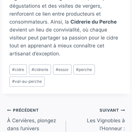
dégustations et des visites de vergers,
renforcent ce lien entre producteurs et
consommateurs. Ainsi, la
Cidrerie du Perche
devient un lieu de convivialité, où chaque
visiteur peut partager sa passion pour le cidre
tout en apprenant à mieux connaître cet
artisanat d’exception.
Étiquettes
#
cidre
#
cidrerie
#
essor
#
perche
de
#
val-au-perche
la
publication :
Navigation
PRÉCÉDENT
SUIVANT
À Cervières, plongez
Les Vignobles à
de
dans l’univers
l’Honneur :