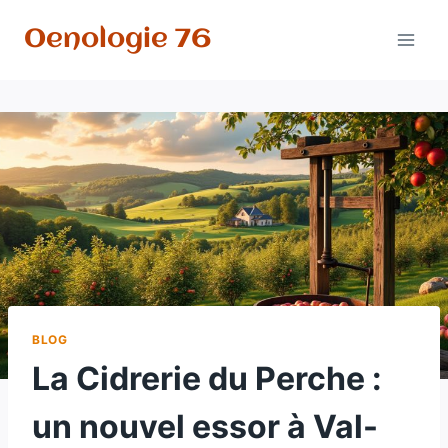
Aller
Oenologie 76
au
contenu
BLOG
La Cidrerie du Perche :
un nouvel essor à Val-