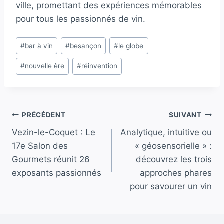
ville, promettant des expériences mémorables
pour tous les passionnés de vin.
Étiquettes
#
bar à vin
#
besançon
#
le globe
de
#
nouvelle ère
#
réinvention
la
publication :
Navigation
PRÉCÉDENT
SUIVANT
Vezin-le-Coquet : Le
Analytique, intuitive ou
de
17e Salon des
« géosensorielle » :
l’article
Gourmets réunit 26
découvrez les trois
exposants passionnés
approches phares
pour savourer un vin