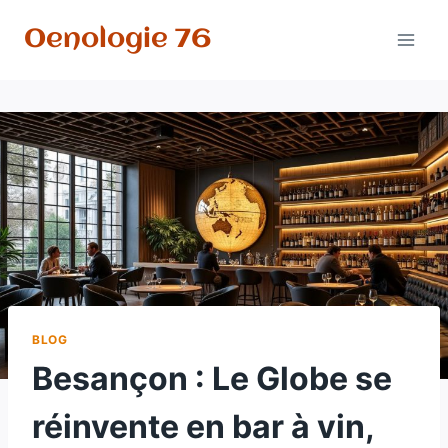
Aller
Oenologie 76
au
contenu
BLOG
Besançon : Le Globe se
réinvente en bar à vin,