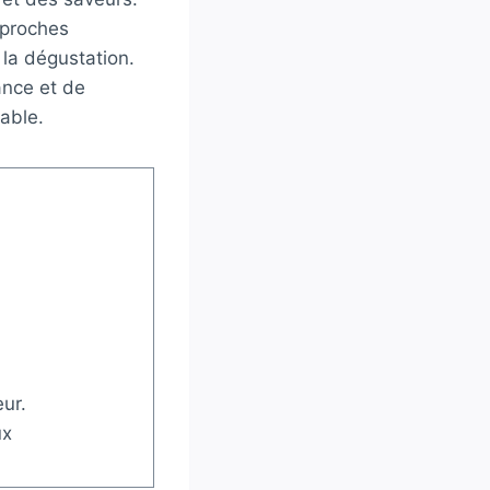
pproches
 la dégustation.
ance et de
able.
ur.
ux