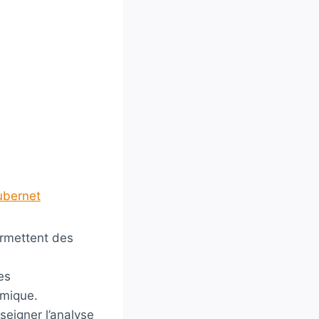
ubernet
rmettent des
es
imique.
seigner l’analyse