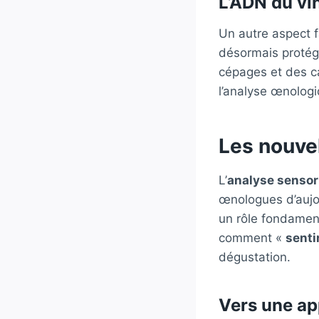
L’ADN du vi
Un autre aspect f
désormais protégé
cépages et des ca
l’analyse œnologi
Les nouve
L’
analyse sensori
œnologues d’aujou
un rôle fondament
comment «
sentir
dégustation.
Vers une ap