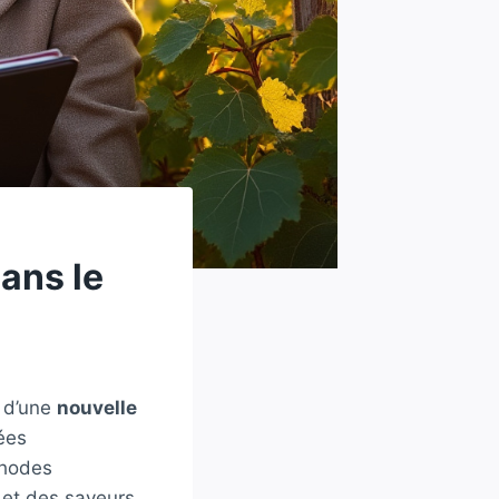
ans le
e d’une
nouvelle
ées
hodes
 et des saveurs.