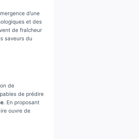
’émergence d’une
nologiques et des
vent de fraîcheur
es saveurs du
ion de
capables de prédire
le
. En proposant
ire ouvre de