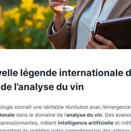
elle légende internationale d
de l’analyse du vin
logie connaît une véritable révolution avec l’émergenc
ionale
dans le domaine de l’
analyse du vin
. Des avanc
mpressionnantes, mêlant
intelligence artificielle
et mét
promettent de redéfinir notre compréhension des arômes