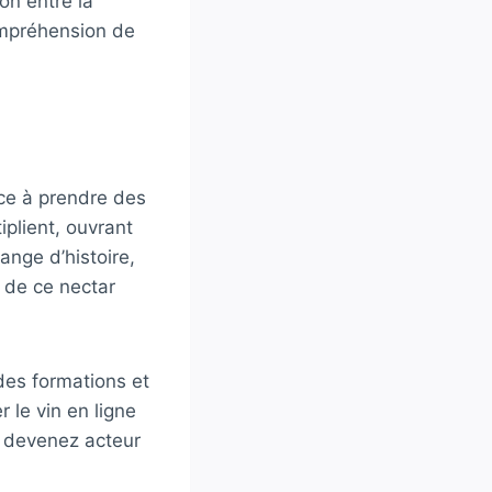
on entre la
compréhension de
nce à prendre des
plient, ouvrant
ange d’histoire,
r de ce nectar
des formations et
le vin en ligne
t devenez acteur