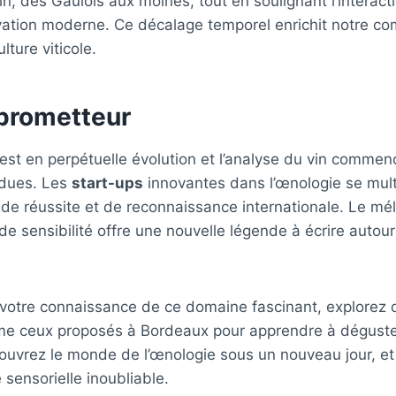
in, des Gaulois aux moines, tout en soulignant l’interacti
novation moderne. Ce décalage temporel enrichit notre 
ulture viticole.
 prometteur
est en perpétuelle évolution et l’analyse du vin comme
ndues. Les
start-ups
innovantes dans l’œnologie se multi
de réussite et de reconnaissance internationale. Le mél
de sensibilité offre une nouvelle légende à écrire autou
 votre connaissance de ce domaine fascinant, explorez 
me ceux proposés à Bordeaux pour apprendre à déguster 
couvrez le monde de l’œnologie sous un nouveau jour, e
 sensorielle inoubliable.