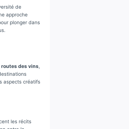
ersité de
une approche
 pour plonger dans
us.
s
routes des vins
,
destinations
 aspects créatifs
cent les récits