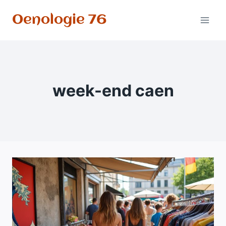
Aller
Oenologie 76
au
contenu
week-end caen