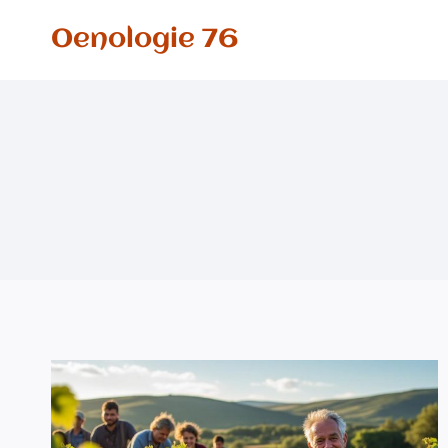
Aller
Oenologie 76
au
contenu