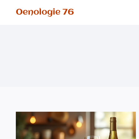
Aller
Oenologie 76
au
contenu