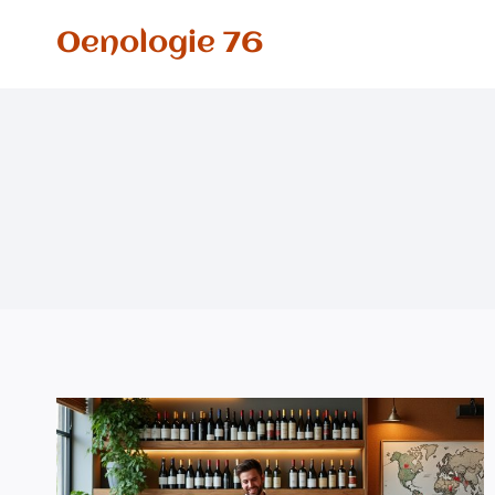
Aller
Oenologie 76
au
contenu