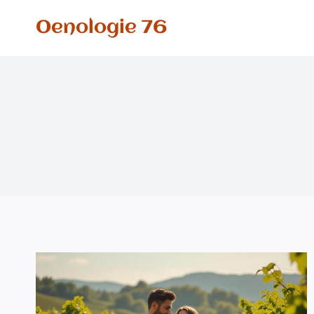
Aller
Oenologie 76
au
contenu