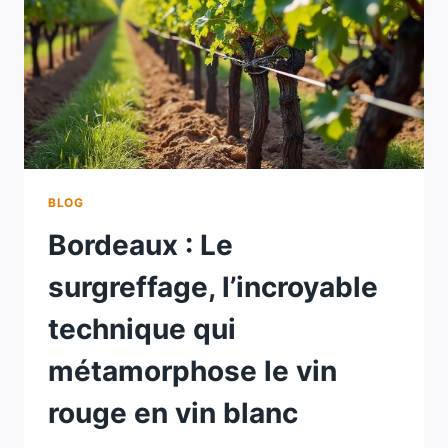
ENTRE
UN
VIN
ROUGE
ET
UN
VIN
BLANC
À
L’AVEUGLE
BLOG
Bordeaux : Le
surgreffage, l’incroyable
technique qui
métamorphose le vin
rouge en vin blanc