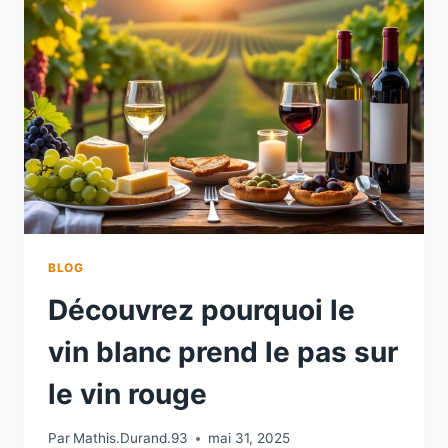
QUI
MÉTAMORPHOSE
LE
VIN
ROUGE
EN
VIN
BLANC
BLOG
Découvrez pourquoi le
vin blanc prend le pas sur
le vin rouge
Par
Mathis.Durand.93
mai 31, 2025