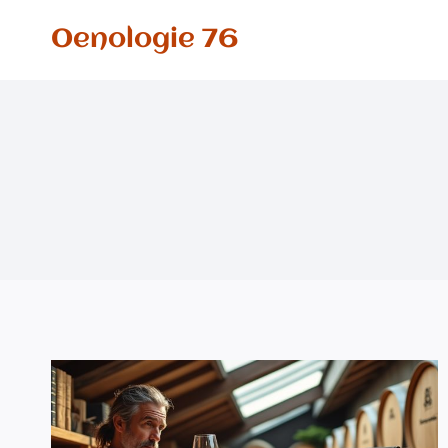
Aller
Oenologie 76
au
contenu