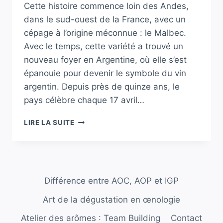
Cette histoire commence loin des Andes,
dans le sud-ouest de la France, avec un
cépage à l’origine méconnue : le Malbec.
Avec le temps, cette variété a trouvé un
nouveau foyer en Argentine, où elle s’est
épanouie pour devenir le symbole du vin
argentin. Depuis près de quinze ans, le
pays célèbre chaque 17 avril…
LE
LIRE LA SUITE
MALBEC
EN
ARGENTINE
:
L’ÉTONNANTE
Différence entre AOC, AOP et IGP
SUCCESS
STORY
Art de la dégustation en œnologie
QUI
A
Atelier des arômes : Team Building
Contact