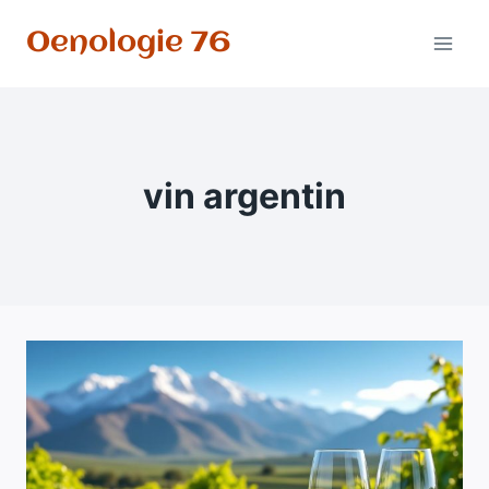
Aller
Oenologie 76
au
contenu
vin argentin