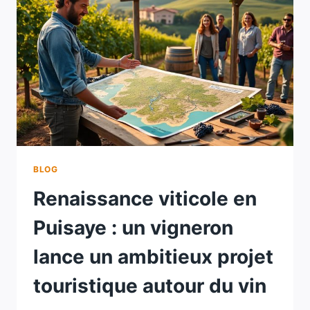
:
UN
VIGNERON
PARTAGE
SA
VISION
ENGAGÉE
POUR
LA
BIODIVERSITÉ
DANS
SES
BLOG
VIGNOBLES
Renaissance viticole en
Puisaye : un vigneron
lance un ambitieux projet
touristique autour du vin