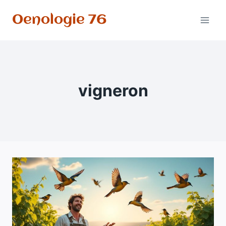
Aller
Oenologie 76
au
contenu
vigneron