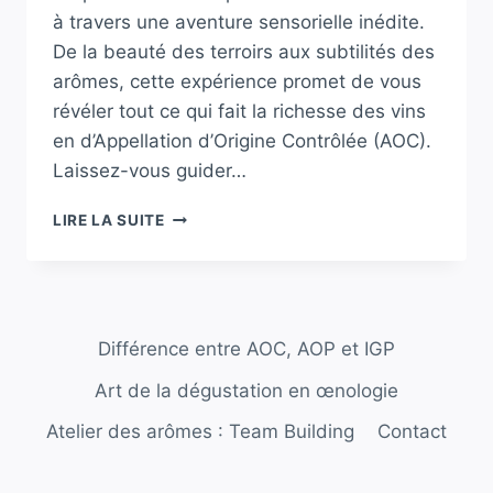
à travers une aventure sensorielle inédite.
De la beauté des terroirs aux subtilités des
arômes, cette expérience promet de vous
révéler tout ce qui fait la richesse des vins
en d’Appellation d’Origine Contrôlée (AOC).
Laissez-vous guider…
IMMERSION
LIRE LA SUITE
PASSIONNANTE
DANS
L’UNIVERS
DE
L’ŒNOLOGIE
Différence entre AOC, AOP et IGP
:
DÉCOUVREZ
Art de la dégustation en œnologie
LES
SECRETS
Atelier des arômes : Team Building
Contact
DU
VIN