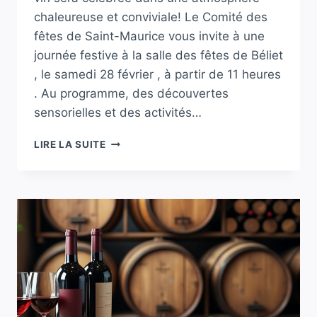
chaleureuse et conviviale! Le Comité des
fêtes de Saint-Maurice vous invite à une
journée festive à la salle des fêtes de Béliet
, le samedi 28 février , à partir de 11 heures
. Au programme, des découvertes
sensorielles et des activités…
BELIN-
LIRE LA SUITE
BÉLIET
:
UNE
JOURNÉE
FESTIVE
CONSACRÉE
À
L’UNIVERS
DU
VIN
À