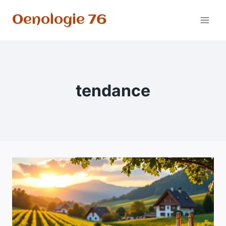
Aller
Oenologie 76
au
contenu
tendance