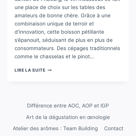
une place de choix sur les tables des
amateurs de bonne chère. Grâce à une
combinaison unique de terroir et
d’innovation, cette boisson pétillante
s’épanouit, séduisant de plus en plus de
consommateurs. Des cépages traditionnels
comme le chasselas et le pinot…
L’ESSOR
LIRE LA SUITE
DU
VIN
MOUSSEUX
:
UNE
Différence entre AOC, AOP et IGP
DÉMOCRATISATION
TENDANCE
Art de la dégustation en œnologie
DANS
LE
Atelier des arômes : Team Building
Contact
CANTON