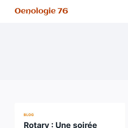
Aller
Oenologie 76
au
contenu
BLOG
Rotary : Une soirée