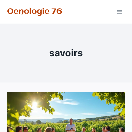
Aller
Oenologie 76
au
contenu
savoirs