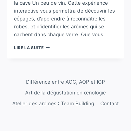
la cave Un peu de vin. Cette expérience
interactive vous permettra de découvrir les
cépages, d’apprendre à reconnaître les
robes, et d’identifier les arômes qui se
cachent dans chaque verre. Que vous…
DÉCOUVREZ
LIRE LA SUITE
L’UNIVERS
DU
VIN
:
UN
Différence entre AOC, AOP et IGP
ATELIER
D’INITIATION
Art de la dégustation en œnologie
À
L’ŒNOLOGIE
Atelier des arômes : Team Building
Contact
À
SAINT-
MÉEN-
LE-