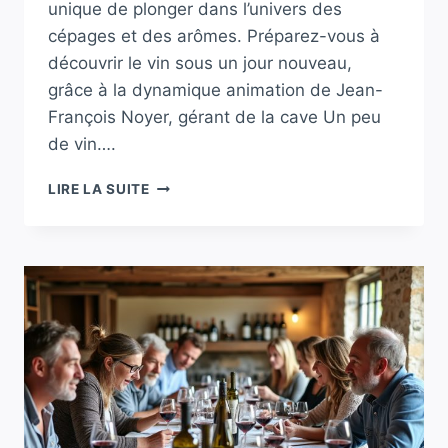
unique de plonger dans l’univers des
cépages et des arômes. Préparez-vous à
découvrir le vin sous un jour nouveau,
grâce à la dynamique animation de Jean-
François Noyer, gérant de la cave Un peu
de vin….
UN
LIRE LA SUITE
ATELIER
D’INITIATION
À
L’ŒNOLOGIE
SE
TIENT
À
SAINT-
MÉEN-
LE-
GRAND