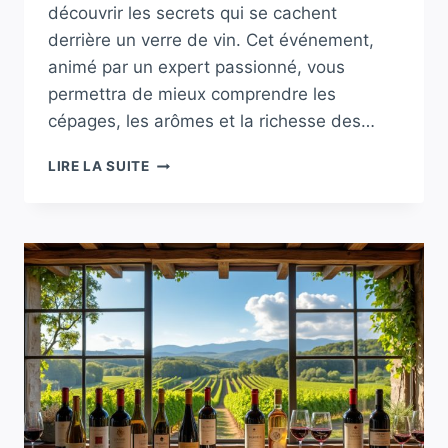
découvrir les secrets qui se cachent
derrière un verre de vin. Cet événement,
animé par un expert passionné, vous
permettra de mieux comprendre les
cépages, les arômes et la richesse des…
DÉCOUVERTE
LIRE LA SUITE
DU
MONDE
DU
VIN
:
UN
ATELIER
D’INITIATION
À
L’ŒNOLOGIE
À
SAINT-
MÉEN-