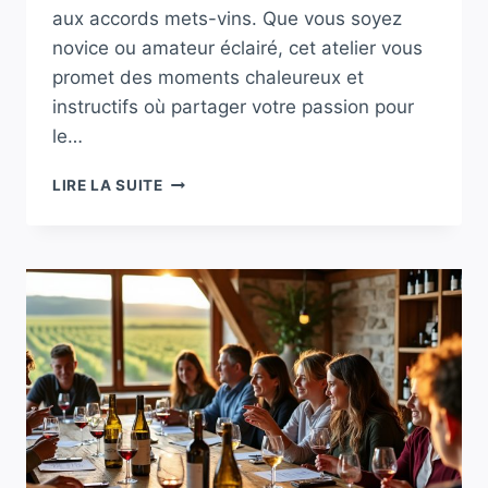
aux accords mets-vins. Que vous soyez
novice ou amateur éclairé, cet atelier vous
promet des moments chaleureux et
instructifs où partager votre passion pour
le…
UN
LIRE LA SUITE
ATELIER
D’INITIATION
À
L’ŒNOLOGIE
SE
TIENT
À
SAINT-
MÉEN-
LE-
GRAND