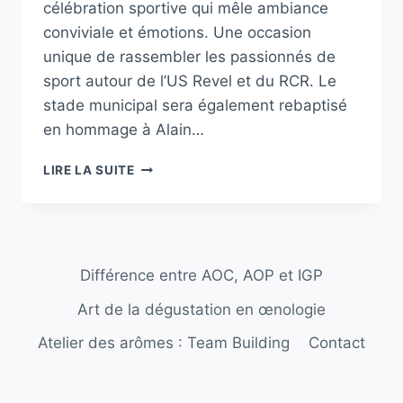
célébration sportive qui mêle ambiance
conviviale et émotions. Une occasion
unique de rassembler les passionnés de
sport autour de l’US Revel et du RCR. Le
stade municipal sera également rebaptisé
en hommage à Alain…
REVEL
LIRE LA SUITE
:
NE
MANQUEZ
PAS
LE
Différence entre AOC, AOP et IGP
GALA
DES
Art de la dégustation en œnologie
CRAMPONS
EN
Atelier des arômes : Team Building
Contact
SALLE
CE
SAMEDI