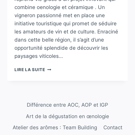
combine oenologie et céramique . Un
vigneron passionné met en place une
initiative touristique qui promet de séduire
les amateurs de vin et de culture. Enraciné
dans cette belle région, il s’agit d’une
opportunité splendide de découvrir les
paysages viticoles…
RENAISSANCE
LIRE LA SUITE
VITICOLE
EN
PUISAYE
:
UN
Différence entre AOC, AOP et IGP
VIGNERON
LANCE
Art de la dégustation en œnologie
UN
AMBITIEUX
Atelier des arômes : Team Building
Contact
PROJET