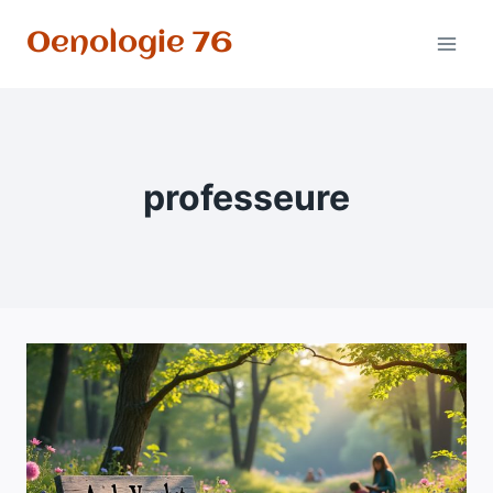
Aller
Oenologie 76
au
contenu
professeure