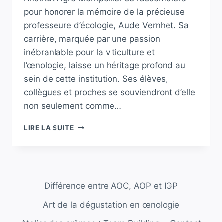
pour honorer la mémoire de la précieuse
professeure d’écologie, Aude Vernhet. Sa
carrière, marquée par une passion
inébranlable pour la viticulture et
l’œnologie, laisse un héritage profond au
sein de cette institution. Ses élèves,
collègues et proches se souviendront d’elle
non seulement comme…
RENDRE
LIRE LA SUITE
HOMMAGE
À
LA
MÉMOIRE
DE
Différence entre AOC, AOP et IGP
LA
PRÉCIEUSE
Art de la dégustation en œnologie
PROFESSEURE
D’ÉCOLOGIE,