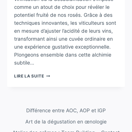
comme un atout de choix pour révéler le
potentiel fruité de nos rosés. Grâce à des
techniques innovantes, les viticulteurs sont
en mesure d’ajuster l’acidité de leurs vins,
transformant ainsi une cuvée ordinaire en
une expérience gustative exceptionnelle.
Plongeons ensemble dans cette alchimie
subtile…
VINIFICATION
LIRE LA SUITE
:
«
LA
DÉSACIDIFICATION,
SECRET
Différence entre AOC, AOP et IGP
D’UN
ROSÉ
Art de la dégustation en œnologie
AU
POTENTIEL