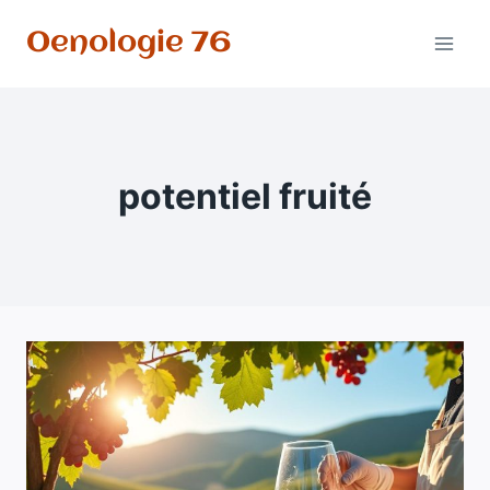
Aller
Oenologie 76
au
contenu
potentiel fruité