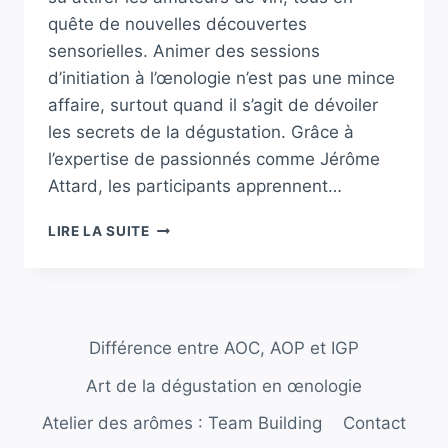
quête de nouvelles découvertes
sensorielles. Animer des sessions
d’initiation à l’œnologie n’est pas une mince
affaire, surtout quand il s’agit de dévoiler
les secrets de la dégustation. Grâce à
l’expertise de passionnés comme Jérôme
Attard, les participants apprennent…
PONTARLIER
LIRE LA SUITE
:
UNE
INITIATION
ORIGINALE
À
Différence entre AOC, AOP et IGP
L’ŒNOLOGIE,
APPRENDRE
Art de la dégustation en œnologie
À
DÉGUSTER
Atelier des arômes : Team Building
Contact
AVEC