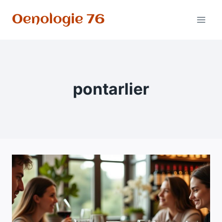
Aller
Oenologie 76
au
contenu
pontarlier