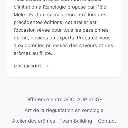
d’initiation à l’œnologie proposé par Pêle-
Mêle . Fort du succès rencontré lors des
précédentes éditions, cet atelier est
l’occasion rêvée pour tous les passionnés
de vin, novices ou experts. Préparez-vous
à explorer les richesses des saveurs et des
arômes au fil de…
VIRY
LIRE LA SUITE
:
DÉCOUVREZ
LE
NOUVEL
ATELIER
Différence entre AOC, AOP et IGP
D’INITIATION
À
Art de la dégustation en œnologie
L’ŒNOLOGIE
PROPOSÉ
Atelier des arômes : Team Building
Contact
PAR