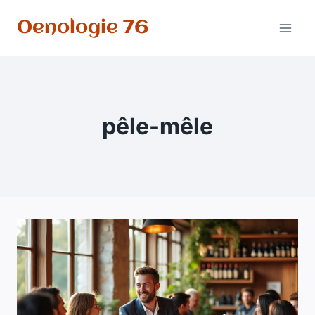
Aller
Oenologie 76
au
contenu
pêle-mêle