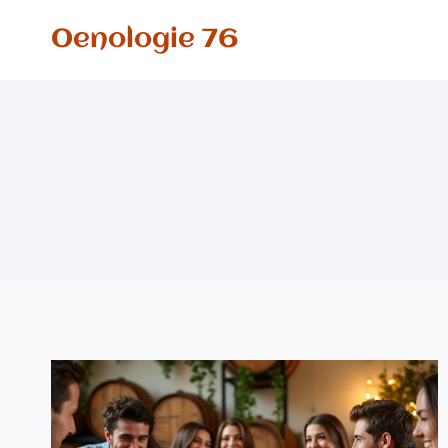
Aller
Oenologie 76
au
contenu