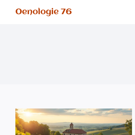
Aller
Oenologie 76
au
contenu