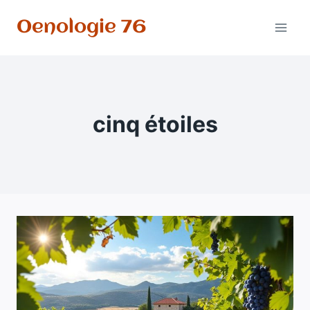
Aller
Oenologie 76
au
contenu
cinq étoiles