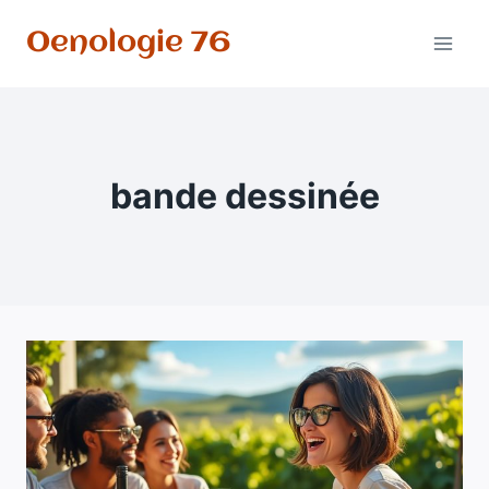
Aller
Oenologie 76
au
contenu
bande dessinée