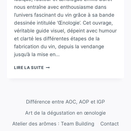
nous entraîne avec enthousiasme dans
l’univers fascinant du vin grâce à sa bande
dessinée intitulée ‘Œnologie’. Cet ouvrage,
véritable guide visuel, dépeint avec humour
et clarté les différentes étapes de la
fabrication du vin, depuis la vendange
jusqu’à la mise en…
EMILIE
LIRE LA SUITE
DARET
EXPLORE
ET
DÉCOMPLEXIFIE
LE
Différence entre AOC, AOP et IGP
MONDE
DU
Art de la dégustation en œnologie
VIN
À
Atelier des arômes : Team Building
Contact
TRAVERS