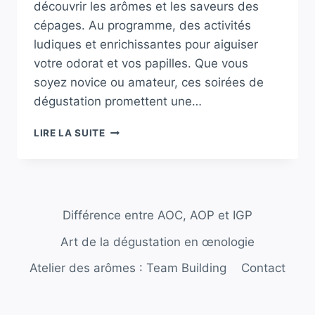
découvrir les arômes et les saveurs des
cépages. Au programme, des activités
ludiques et enrichissantes pour aiguiser
votre odorat et vos papilles. Que vous
soyez novice ou amateur, ces soirées de
dégustation promettent une…
DÉCOUVERTE
LIRE LA SUITE
DES
ARÔMES
:
ATELIERS
ŒNOLOGIQUES
Différence entre AOC, AOP et IGP
À
LA
Art de la dégustation en œnologie
MJC
DE
Atelier des arômes : Team Building
Contact
MASSAGUEL