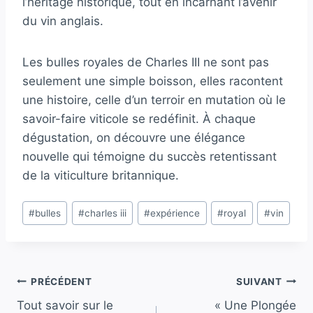
l’héritage historique, tout en incarnant l’avenir
du vin anglais.
Les bulles royales de Charles III ne sont pas
seulement une simple boisson, elles racontent
une histoire, celle d’un terroir en mutation où le
savoir-faire viticole se redéfinit. À chaque
dégustation, on découvre une élégance
nouvelle qui témoigne du succès retentissant
de la viticulture britannique.
Étiquettes
#
bulles
#
charles iii
#
expérience
#
royal
#
vin
de
la
publication :
Navigation
PRÉCÉDENT
SUIVANT
Tout savoir sur le
« Une Plongée