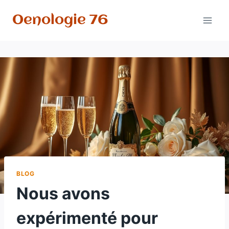
Aller
Oenologie 76
au
contenu
BLOG
Nous avons
expérimenté pour