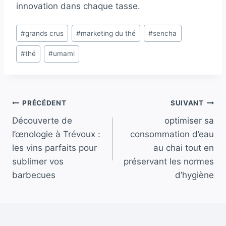
innovation dans chaque tasse.
Étiquettes
#
grands crus
#
marketing du thé
#
sencha
de
#
thé
#
umami
la
publication :
Navigation
PRÉCÉDENT
SUIVANT
Découverte de
optimiser sa
de
l’œnologie à Trévoux :
consommation d’eau
l’article
les vins parfaits pour
au chai tout en
sublimer vos
préservant les normes
barbecues
d’hygiène