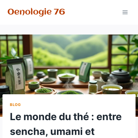
Aller
Oenologie 76
au
contenu
BLOG
Le monde du thé : entre
sencha, umami et