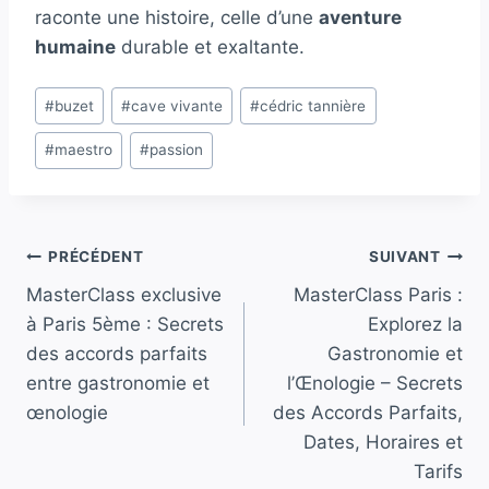
raconte une histoire, celle d’une
aventure
humaine
durable et exaltante.
Étiquettes
#
buzet
#
cave vivante
#
cédric tannière
de
#
maestro
#
passion
la
publication :
Navigation
PRÉCÉDENT
SUIVANT
MasterClass exclusive
MasterClass Paris :
de
à Paris 5ème : Secrets
Explorez la
l’article
des accords parfaits
Gastronomie et
entre gastronomie et
l’Œnologie – Secrets
œnologie
des Accords Parfaits,
Dates, Horaires et
Tarifs