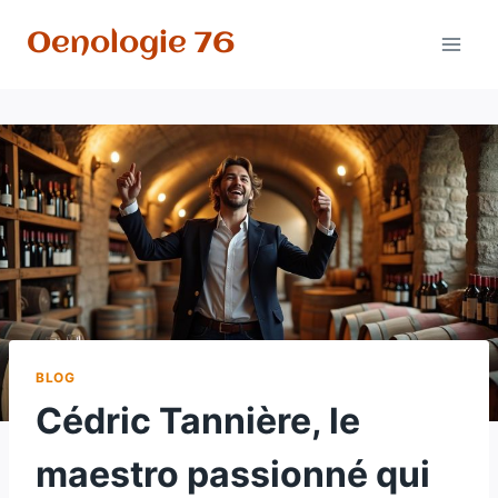
Aller
Oenologie 76
au
contenu
BLOG
Cédric Tannière, le
maestro passionné qui