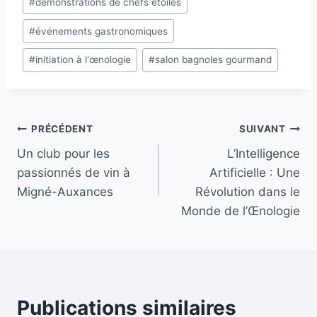
#
démonstrations de chefs étoilés
la
publication :
#
événements gastronomiques
#
initiation à l'œnologie
#
salon bagnoles gourmand
Navigation
PRÉCÉDENT
SUIVANT
Un club pour les
L’Intelligence
de
passionnés de vin à
Artificielle : Une
l’article
Migné-Auxances
Révolution dans le
Monde de l’Œnologie
Publications similaires