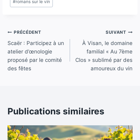
#
romans sur le vin
Navigation
PRÉCÉDENT
SUIVANT
Scaër : Participez à un
À Visan, le domaine
de
atelier d’œnologie
familial « Au 7ème
l’article
proposé par le comité
Clos » sublimé par des
des fêtes
amoureux du vin
Publications similaires